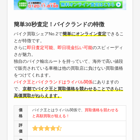
簡単30秒査定！バイクランドの特徴
バイク買取シェアNo.2で
簡単にオンライン査定
できるこ
とが特徴です。
さらに
即日査定可能、即日現金払い可能
のスピィーディ
さが魅力。
独自のバイク輸出ルートを持っていて、海外で高い値段
で販売されている車種は他の買取店に負けない買取価格
をつけてくれます。
バイク王とバイクランドはライバル関係
にありますの
で、
京都でバイク王と買取価格を競わせることでさらに
高価買取がねらえます。
価
バイク王とはライバル関係で、
買取価格を競わせる
格
と高額買取が狙える！
評
価