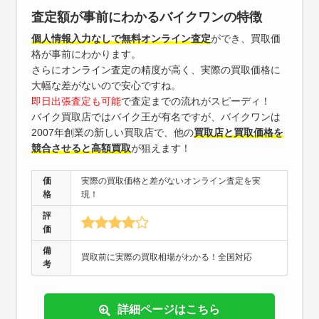
査定額が事前にわかるバイクワンの特徴
個人情報入力なしで無料オンライン査定
ができ、買取価
格が事前にわかります。
さらにオンライン査定の精度が高く、実際の買取価格に
大幅な差がないので安心ですね。
即日出張査定も可能
で査定までの流れがスピーディ！
バイク買取店ではバイク王が有名ですが、バイクワンは
2007年創業の新しい買取店で、他の
買取店と買取価格を
競合させると高額買取
が狙えます！
価
実際の買取価格と差がないオンライン査定を実
格
現！
評
価
備
買取前に実際の買取相場がわかる！全国対応
考
詳細ページはこちら