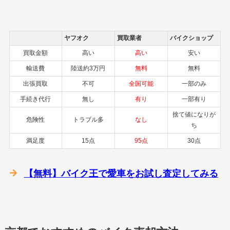
ヤフオク
買取業者
バイクショップ
買取金額
高い
高い
安い
輸送費
陸送約3万円
無料
無料
出張買取
不可
全国可能
一部のみ
手続き代行
無し
有り
一部有り
捨て値になりが
危険性
トラブル多
なし
ち
満足度
15点
95点
30点
【無料】バイク王で愛車をお試し査定してみる