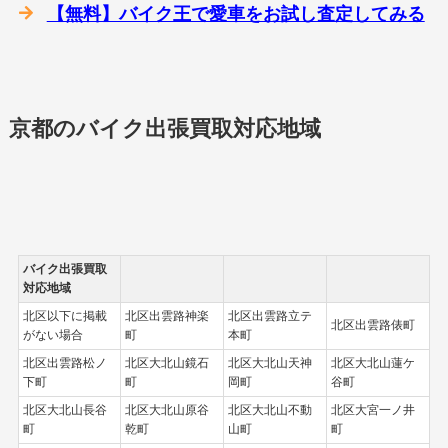
【無料】バイク王で愛車をお試し査定してみる
京都のバイク出張買取対応地域
バイク出張買取
対応地域
北区以下に掲載
北区出雲路神楽
北区出雲路立テ
北区出雲路俵町
がない場合
町
本町
北区出雲路松ノ
北区大北山鏡石
北区大北山天神
北区大北山蓮ケ
下町
町
岡町
谷町
北区大北山長谷
北区大北山原谷
北区大北山不動
北区大宮一ノ井
町
乾町
山町
町