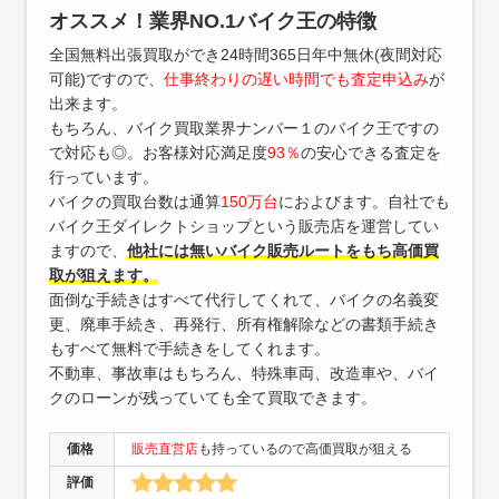
オススメ！業界NO.1バイク王の特徴
全国無料出張買取ができ24時間365日年中無休(夜間対応
可能)ですので、
仕事終わりの遅い時間でも査定申込み
が
出来ます。
もちろん、バイク買取業界ナンバー１のバイク王ですの
で対応も◎。お客様対応満足度
93％
の安心できる査定を
行っています。
バイクの買取台数は通算
150万台
におよびます。自社でも
バイク王ダイレクトショップという販売店を運営してい
ますので、
他社には無いバイク販売ルートをもち高価買
取が狙えます。
面倒な手続きはすべて代行してくれて、バイクの名義変
更、廃車手続き、再発行、所有権解除などの書類手続き
もすべて無料で手続きをしてくれます。
不動車、事故車はもちろん、特殊車両、改造車や、バイ
クのローンが残っていても全て買取できます。
価格
販売直営店
も持っているので高価買取が狙える
評価