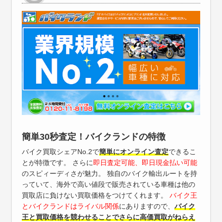
簡単30秒査定！バイクランドの特徴
バイク買取シェアNo.2で
簡単にオンライン査定
できるこ
とが特徴です。 さらに
即日査定可能、即日現金払い可能
のスピィーディさが魅力。 独自のバイク輸出ルートを持
っていて、海外で高い値段で販売されている車種は他の
買取店に負けない買取価格をつけてくれます。
バイク王
とバイクランドはライバル関係
にありますので、
バイク
王と買取価格を競わせることでさらに高価買取がねらえ