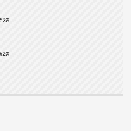
者3選
店2選