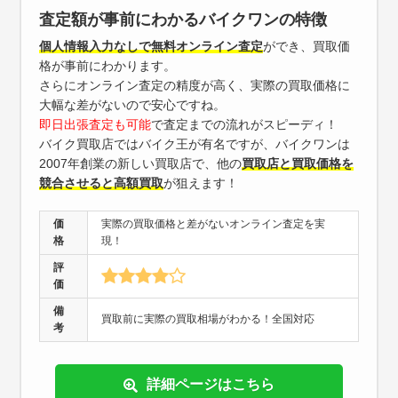
査定額が事前にわかるバイクワンの特徴
個人情報入力なしで無料オンライン査定
ができ、買取価
格が事前にわかります。
さらにオンライン査定の精度が高く、実際の買取価格に
大幅な差がないので安心ですね。
即日出張査定も可能
で査定までの流れがスピーディ！
バイク買取店ではバイク王が有名ですが、バイクワンは
2007年創業の新しい買取店で、他の
買取店と買取価格を
競合させると高額買取
が狙えます！
価
実際の買取価格と差がないオンライン査定を実
格
現！
評
価
備
買取前に実際の買取相場がわかる！全国対応
考
詳細ページはこちら