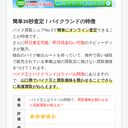
簡単30秒査定！バイクランドの特徴
バイク買取シェアNo.2で
簡単にオンライン査定
できるこ
とが特徴です。
さらに
即日査定可能、即日現金払い可能
のスピィーディ
さが魅力。
独自のバイク輸出ルートを持っていて、海外で高い値段
で販売されている車種は他の買取店に負けない買取価格
をつけてくれます。
バイク王とバイクランドはライバル関係
にありますの
で、
山口県でバイク王と買取価格を競わせることでさら
に高価買取がねらえます。
価
バイク王とはライバル関係で、
買取価格を競わせる
格
と高額買取が狙える！
評
価
備