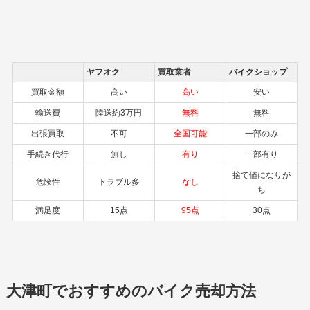
ヤフオク
買取業者
バイクショップ
買取金額
高い
高い
安い
輸送費
陸送約3万円
無料
無料
出張買取
不可
全国可能
一部のみ
手続き代行
無し
有り
一部有り
捨て値になりが
危険性
トラブル多
なし
ち
満足度
15点
95点
30点
大津町でおすすめのバイク売却方法