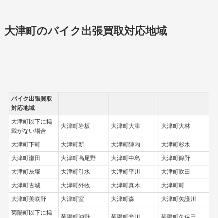
大津町のバイク出張買取対応地域
バイク出張買取
対応地域
大津町以下に掲
大津町岩坂
大津町大津
大津町大林
載がない場合
大津町下町
大津町新
大津町陣内
大津町杉水
大津町瀬田
大津町高尾野
大津町中島
大津町錦野
大津町灰塚
大津町引水
大津町平川
大津町吹田
大津町古城
大津町外牧
大津町真木
大津町町
大津町美咲野
大津町室
大津町森
大津町矢護川
菊陽町以下に掲
菊陽町沖野
菊陽町辛川
菊陽町久保田