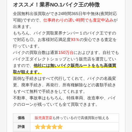
オススメ！業界NO.1バイク王の特徴
全国無料出張買取ができ24時間365日年中無休(夜間対応
可能)ですので、
仕事終わりの遅い時間でも査定申込み
が
出来ます。
もちろん、バイク買取業界ナンバー１のバイク王ですの
で対応も◎。お客様対応満足度
93％
の安心できる査定を
行っています。
バイクの買取台数は通算
150万台
におよびます。自社でも
バイク王ダイレクトショップという販売店を運営してい
ますので、
他社には無いバイク販売ルートをもち高価買
取が狙えます。
面倒な手続きはすべて代行してくれて、バイクの名義変
更、廃車手続き、再発行、所有権解除などの書類手続き
もすべて無料で手続きをしてくれます。
不動車、事故車はもちろん、特殊車両、改造車や、バイ
クのローンが残っていても全て買取できます。
価格
販売直営店
も持っているので高価買取が狙える
評価