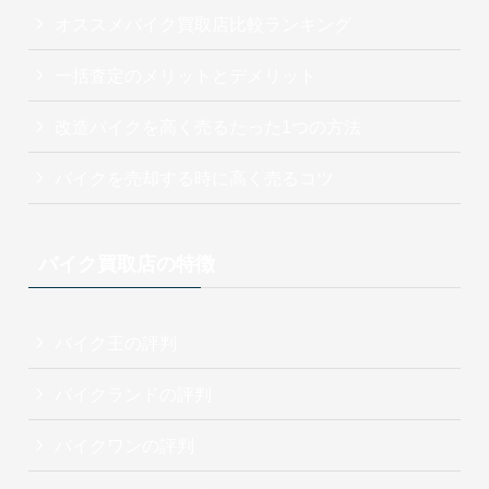
オススメバイク買取店比較ランキング
一括査定のメリットとデメリット
改造バイクを高く売るたった1つの方法
バイクを売却する時に高く売るコツ
バイク買取店の特徴
バイク王の評判
バイクランドの評判
バイクワンの評判