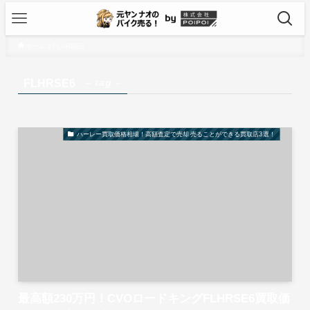
ホーム
FLHRSE6
– tag –
FLHRSE6
ハーレー買取価格相場！高額査定で売却 売ることができる買取店3選！
最高額230万円！CVOロードキングFLHRSE6買取価