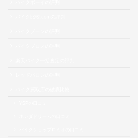
バイクボーイの評判
バイク比較.comの評判
バイクブーンの評判
バイクブロスの評判
楽天バイク一括査定の評判
レッドバロンの評判
バイク買取店の徹底比較
YSPの口コミ
ホンダドリームの口コミ
バイクショップロミオの口コミ