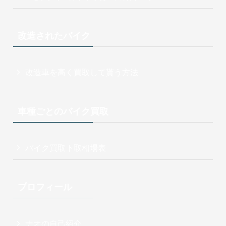
改造されたバイク
改造車を高く買取して貰う方法
車種ごとのバイク買取
バイク買取下取相場表
プロフィール
ナオの自己紹介