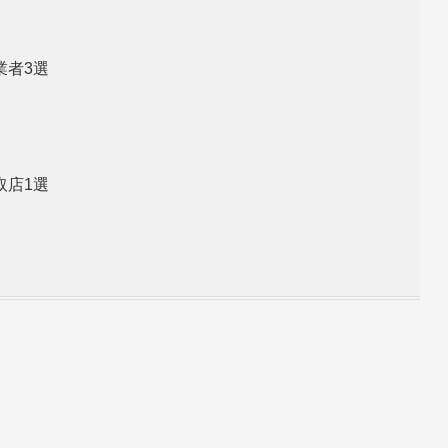
業者3選
取店1選