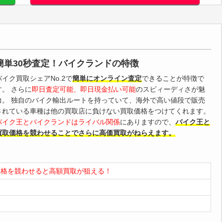
簡単30秒査定！バイクランドの特徴
バイク買取シェアNo.2で
簡単にオンライン査定
できることが特徴で
す。 さらに
即日査定可能、即日現金払い可能
のスピィーディさが魅
力。 独自のバイク輸出ルートを持っていて、海外で高い値段で販売
されている車種は他の買取店に負けない買取価格をつけてくれます。
バイク王とバイクランドはライバル関係
にありますので、
バイク王と
買取価格を競わせることでさらに高価買取がねらえます。
価格を競わせると高額買取が狙える！