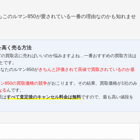
このルマン850が愛されている一番の理由なのかも知れませ
を高く売る方法
にどの買取店に売ればいいのか悩みますよね…一番おすすめの買取方法は
とです。
なたのルマン850が
きちんと評価されて高値で買取されているのか基
ン850の買取価格の競争
がおこります。その結果、買取価格が1社のみ
なる
んです。
店は
すべて査定後のキャンセル料金は無料
ですので、最も高い値段を