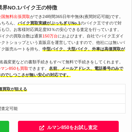
業界NO.1バイク王の特徴
全国無料出張買取
ができ24時間365日年中無休(夜間対応可能)です。
もちろん、
バイク買取実績がぶっちぎりNo.1
のバイク王ですので対
応も◎。お客様対応満足度93％の安心できる査定を行っています。
バイクの買取台数は通算
150万台
におよびます。自社でバイク王ダイ
レクトショップという直販店を運営していますので、他社には無いバ
イク販売ルートを持ち、
中型バイク、大型バイク、外車は高価買取が
の名義変更などの書類手続きもすべて無料で手続きをしてくれます。
マン850も買取
できます。
名前、メールアドレス、電話番号のみで
すのでしつこさが無い安心の対応です。
価買取が狙える
夜間査定可能
ルマン850をお試し査定