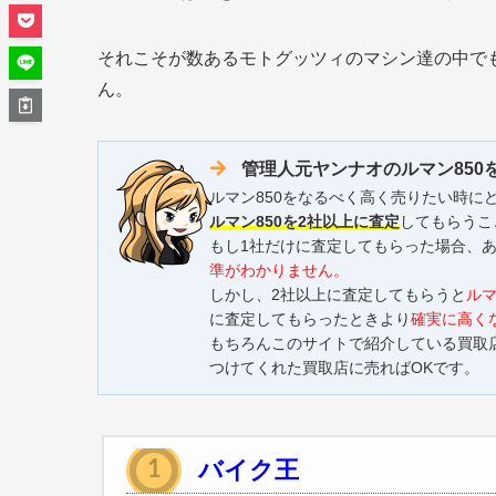
それこそが数あるモトグッツィのマシン達の中でも
ん。
管理人元ヤンナオのルマン850
ルマン850をなるべく高く売りたい時
ルマン850を2社以上に査定
してもらうこ
もし1社だけに査定してもらった場合、あ
準がわかりません。
しかし、2社以上に査定してもらうと
ルマ
に査定してもらったときより
確実に高く
もちろんこのサイトで紹介している買取
つけてくれた買取店に売ればOKです。
バイク王