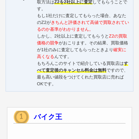
取方法は
Z2を2社以上に査定
してもらうことで
す。
もし1社だけに査定してもらった場合、あなた
のZ2が
きちんと評価されて高値で買取されてい
るのか基準がわかりません。
しかし、2社以上に査定してもらうと
Z2の買取
価格の競争
がおこります。その結果、買取価格
が1社のみに査定してもらったときより
確実に
高くなる
んです。
もちろんこのサイトで紹介している買取店は
す
べて査定後のキャンセル料金は無料
ですので、
最も高い値段をつけてくれた買取店に売れば
OKです。
バイク王