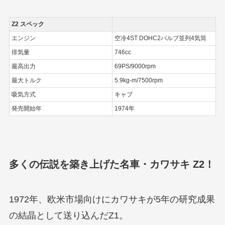
Z2 スペック
エンジン
空冷4ST DOHC2バルブ並列4気筒
排気量
746cc
最高出力
69PS/9000rpm
最大トルク
5.9kg-m/7500rpm
吸気方式
キャブ
発売開始年
1974年
多くの伝説を築き上げた名車・カワサキ Z2！
1972年、欧米市場向けにカワサキが5年の研究成果
の結晶として送り込んだZ1。