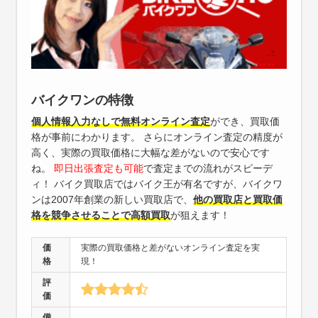
バイクワンの特徴
個人情報入力なしで無料オンライン査定
ができ、買取価
格が事前にわかります。 さらにオンライン査定の精度が
高く、実際の買取価格に大幅な差がないので安心です
ね。
即日出張査定も可能
で査定までの流れがスピーデ
ィ！ バイク買取店ではバイク王が有名ですが、バイクワ
ンは2007年創業の新しい買取店で、
他の買取店と買取価
格を競争させることで高額買取
が狙えます！
価
実際の買取価格と差がないオンライン査定を実
格
現！
評
価
備