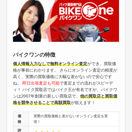
バイクワンの特徴
個人情報入力なしで無料オンライン査定
ができ、買取価
格が事前にわかります。 さらにオンライン査定の精度が
高く、実際の買取価格に大幅な差がないので安心です
ね。
即日出張査定も可能
で査定までの流れがスピーデ
ィ！ バイク買取店ではバイク王が有名ですが、バイクワ
ンは2007年創業の新しい買取店で、
他の買取店と買取価
格を競争させることで高額買取
が狙えます！
価
実際の買取価格と差がないオンライン査定を実
格
現！
評