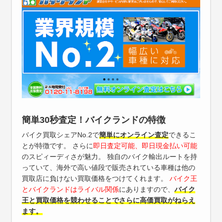
簡単30秒査定！バイクランドの特徴
バイク買取シェアNo.2で
簡単にオンライン査定
できるこ
とが特徴です。 さらに
即日査定可能、即日現金払い可能
のスピィーディさが魅力。 独自のバイク輸出ルートを持
っていて、海外で高い値段で販売されている車種は他の
買取店に負けない買取価格をつけてくれます。
バイク王
とバイクランドはライバル関係
にありますので、
バイク
王と買取価格を競わせることでさらに高価買取がねらえ
ます。