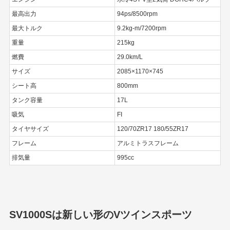
最高出力
94ps/8500rpm
最大トルク
9.2kg-m/7200rpm
重量
215kg
燃費
29.0km/L
サイズ
2085×1170×745
シート高
800mm
タンク容量
17L
吸気
FI
タイヤサイズ
120/70ZR17 180/55ZR17
フレーム
アルミトラスフレーム
排気量
995cc
SV1000Sは新しい形のVツインスポーツ