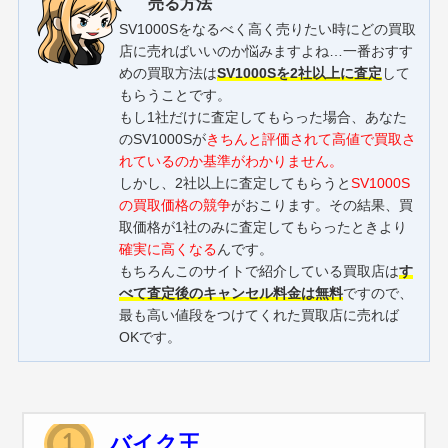
売る方法
SV1000Sをなるべく高く売りたい時にどの買取
店に売ればいいのか悩みますよね…一番おすす
めの買取方法は
SV1000Sを2社以上に査定
して
もらうことです。
もし1社だけに査定してもらった場合、あなた
のSV1000Sが
きちんと評価されて高値で買取さ
れているのか基準がわかりません。
しかし、2社以上に査定してもらうと
SV1000S
の買取価格の競争
がおこります。その結果、買
取価格が1社のみに査定してもらったときより
確実に高くなる
んです。
もちろんこのサイトで紹介している買取店は
す
べて査定後のキャンセル料金は無料
ですので、
最も高い値段をつけてくれた買取店に売れば
OKです。
バイク王