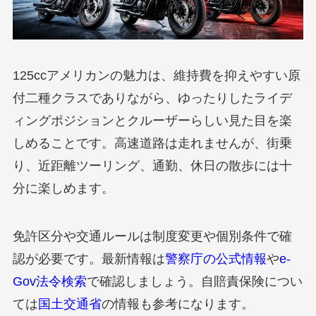
125ccアメリカンの魅力は、維持費を抑えやすい原
付二種クラスでありながら、ゆったりしたライデ
ィングポジションとクルーザーらしい見た目を楽
しめることです。高速道路は走れませんが、街乗
り、近距離ツーリング、通勤、休日の散歩には十
分に楽しめます。
免許区分や交通ルールは制度変更や個別条件で確
認が必要です。最新情報は
警察庁の公式情報
や
e-
Gov法令検索
で確認しましょう。自賠責保険につい
ては
国土交通省
の情報も参考になります。