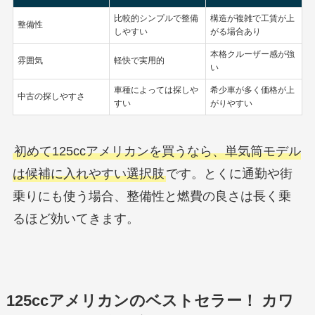
比較的シンプルで整備
構造が複雑で工賃が上
整備性
しやすい
がる場合あり
本格クルーザー感が強
雰囲気
軽快で実用的
い
車種によっては探しや
希少車が多く価格が上
中古の探しやすさ
すい
がりやすい
初めて125ccアメリカンを買うなら、単気筒モデル
は候補に入れやすい選択肢
です。とくに通勤や街
乗りにも使う場合、整備性と燃費の良さは長く乗
るほど効いてきます。
125ccアメリカンのベストセラー！ カワ