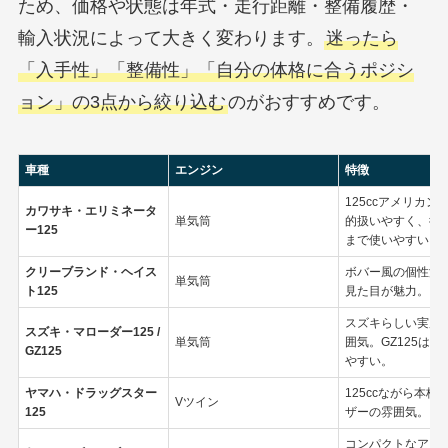
ため、価格や状態は年式・走行距離・整備履歴・
輸入状況によって大きく変わります。
迷ったら
「入手性」「整備性」「自分の体格に合うポジシ
ョン」の3点から絞り込む
のがおすすめです。
車種
エンジン
特徴
125ccアメリカ
カワサキ・エリミネータ
単気筒
的扱いやすく、街
ー125
まで使いやすい。
クリーブランド・ヘイス
ボバー風の個性派
単気筒
ト125
見た目が魅力。
スズキらしい実用
スズキ・マローダー125 /
単気筒
囲気。GZ125は
GZ125
やすい。
ヤマハ・ドラッグスター
125ccながら本
Vツイン
125
ザーの雰囲気。
コンパクトなアメ